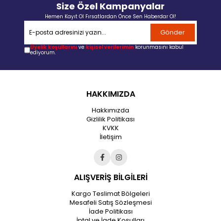
Size Özel Kampanyalar
Hemen Kayıt Ol Fırsatlardan Önce Sen Haberdar Ol!
Gönder
Üyelik koşullarını
ve
kişisel verilerimin
korunmasını kabul
ediyorum.
HAKKIMIZDA
Hakkımızda
Gizlilik Politikası
KVKK
İletişim
ALIŞVERİŞ BİLGİLERİ
Kargo Teslimat Bölgeleri
Mesafeli Satış Sözleşmesi
İade Politikası
İptal ve İade Koşulları