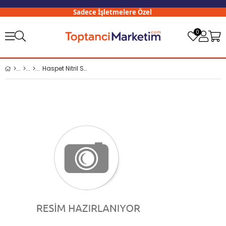
Sadece İşletmelere Özel
3
0
Haspet Nitril Siyah Eldiven L Boy (Large) 100 lü