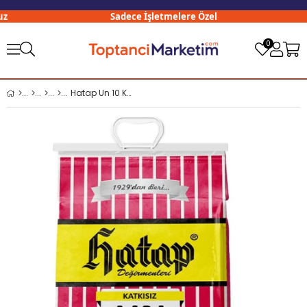
Sadece İşletmelere Özel
0
Hatap Un 10 Kg Pasta, Börek ve Baklavalık Kağıt Torba