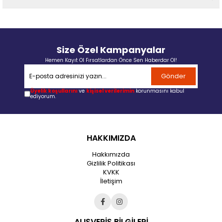
Size Özel Kampanyalar
Hemen Kayıt Ol Fırsatlardan Önce Sen Haberdar Ol!
Gönder
Üyelik koşullarını
ve
kişisel verilerimin
korunmasını kabul
ediyorum.
HAKKIMIZDA
Hakkımızda
Gizlilik Politikası
KVKK
İletişim
ALIŞVERİŞ BİLGİLERİ