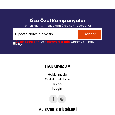
Size Özel Kampanyalar
Hemen Kayıt Ol Fırsatlardan Önce Sen Haberdar Ol!
Gönder
Üyelik koşullarını
ve
kişisel verilerimin
korunmasını kabul
ediyorum.
HAKKIMIZDA
Hakkımızda
Gizlilik Politikası
KVKK
İletişim
ALIŞVERİŞ BİLGİLERİ