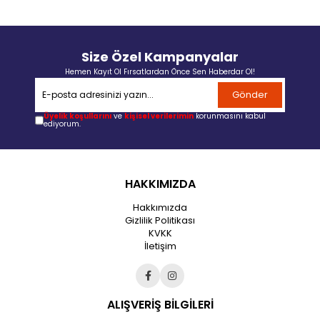
Size Özel Kampanyalar
Hemen Kayıt Ol Fırsatlardan Önce Sen Haberdar Ol!
Gönder
Üyelik koşullarını
ve
kişisel verilerimin
korunmasını kabul
ediyorum.
HAKKIMIZDA
Hakkımızda
Gizlilik Politikası
KVKK
İletişim
ALIŞVERİŞ BİLGİLERİ