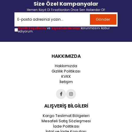
Size Özel Kampanyalar
Hemen Kayıt Ol Fırsatlardan Önce Sen Haberdar Ol!
Gönder
Üyelik koşullarını
ve
kişisel verilerimin
korunmasını kabul
ediyorum.
HAKKIMIZDA
Hakkımızda
Gizlilik Politikası
KVKK
İletişim
ALIŞVERİŞ BİLGİLERİ
Kargo Teslimat Bölgeleri
Mesafeli Satış Sözleşmesi
İade Politikası
İptal ve İade Koşulları