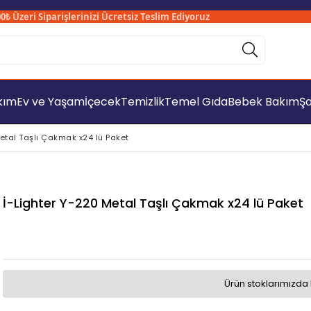
zeri Siparişlerinizi Ücretsiz Teslim Ediyoruz
Sad
akım
Ev ve Yaşam
İçecek
Temizlik
Temel Gıda
Bebek Bakım
Şa
etal Taşlı Çakmak x24 lü Paket
İ-Lighter Y-220 Metal Taşlı Çakmak x24 lü Paket
Ürün stoklarımızda 