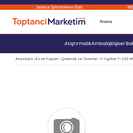
Sadece İşletmelere Özel
3000₺ Ü
Atıştırmalık
Ambalaj
Kişisel B
Anasayfa
>
Ev ve Yaşam
>
Çakmak ve Türevleri
>
İ-Lighter Y-220 M