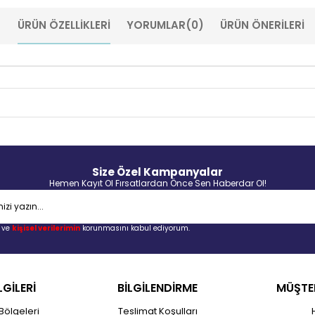
ÜRÜN ÖZELLIKLERI
YORUMLAR
(0)
ÜRÜN ÖNERILERI
Size Özel Kampanyalar
Hemen Kayıt Ol Fırsatlardan Önce Sen Haberdar Ol!
ve
kişisel verilerimin
korunmasını kabul ediyorum.
LGİLERİ
BİLGİLENDİRME
MÜŞTER
Bölgeleri
Teslimat Koşulları