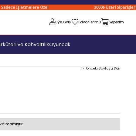
ece İşletmelere Özel
3000₺ Üzeri Siparişleriniz
Üye Girişi
Favorilerim
0
Sepetim
rküteri ve Kahvaltılık
Oyuncak
< < Önceki Sayfaya Dön
kalmamıştır.