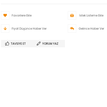
Favorilere Ekle
İstek Listeme Ekle
Fiyat Düşünce Haber Ver
Gelince Haber Ver
TAVSIYE ET
YORUM YAZ