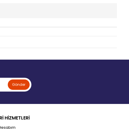
Gönder
İ HİZMETLERİ
Hesabım