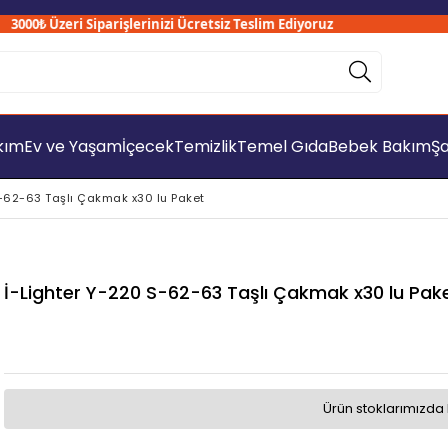
00₺ Üzeri Siparişlerinizi Ücretsiz Teslim Ediyoruz
akım
Ev ve Yaşam
İçecek
Temizlik
Temel Gıda
Bebek Bakım
Şa
S-62-63 Taşlı Çakmak x30 lu Paket
İ-Lighter Y-220 S-62-63 Taşlı Çakmak x30 lu Pak
Ürün stoklarımızda 