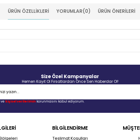
ÜRÜN ÖZELLIKLERI
YORUMLAR
(0)
ÜRÜN ÖNERILERI
Size Özel Kampanyalar
Hemen Kayıt Ol Fırsatlardan Önce Sen Haberdar Ol!
ve
kişisel verilerimin
korunmasını kabul ediyorum.
LGİLERİ
BİLGİLENDİRME
MÜŞTER
Bölgeleri
Teslimat Koşulları