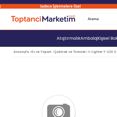
Sadece İşletmelere Özel
30
Atıştırmalık
Ambalaj
Kişisel B
Anasayfa
>
Ev ve Yaşam
>
Çakmak ve Türevleri
>
İ-Lighter Y-220 