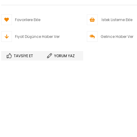
Favorilere Ekle
İstek Listeme Ekle
Fiyat Düşünce Haber Ver
Gelince Haber Ver
TAVSIYE ET
YORUM YAZ