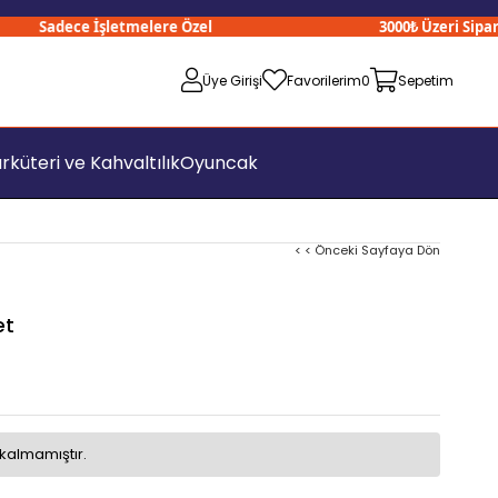
Sadece İşletmelere Özel
3000₺ Üzeri Siparişle
Üye Girişi
Favorilerim
0
Sepetim
rküteri ve Kahvaltılık
Oyuncak
< < Önceki Sayfaya Dön
et
kalmamıştır.