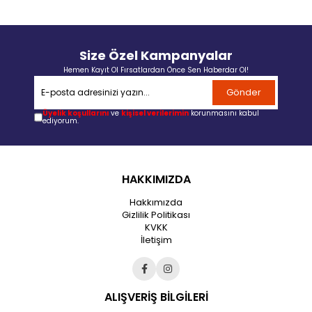
Size Özel Kampanyalar
Hemen Kayıt Ol Fırsatlardan Önce Sen Haberdar Ol!
Gönder
Üyelik koşullarını
ve
kişisel verilerimin
korunmasını kabul
ediyorum.
HAKKIMIZDA
Hakkımızda
Gizlilik Politikası
KVKK
İletişim
ALIŞVERİŞ BİLGİLERİ