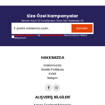
Size Özel Kampanyalar
Hemen Kayıt Ol Fırsatlardan Önce Sen Haberdar Ol!
Gönder
Üyelik koşullarını
ve
kişisel verilerimin
korunmasını kabul
ediyorum.
HAKKIMIZDA
Hakkımızda
Gizlilik Politikası
KVKK
İletişim
ALIŞVERİŞ BİLGİLERİ
Kargo Teslimat Bölgeleri