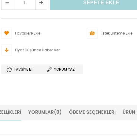
Favorilere Ekle
İstek Listeme Ekle
Fiyat Düşünce Haber Ver
TAVSIYE ET
YORUM YAZ
ELLIKLERI
YORUMLAR
(0)
ÖDEME SEÇENEKLERI
ÜRÜN 