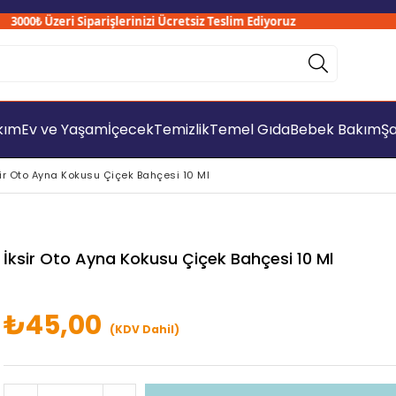
00₺ Üzeri Siparişlerinizi Ücretsiz Teslim Ediyoruz
akım
Ev ve Yaşam
İçecek
Temizlik
Temel Gıda
Bebek Bakım
Şa
sir Oto Ayna Kokusu Çiçek Bahçesi 10 Ml
İksir Oto Ayna Kokusu Çiçek Bahçesi 10 Ml
₺45,00
(KDV Dahil)