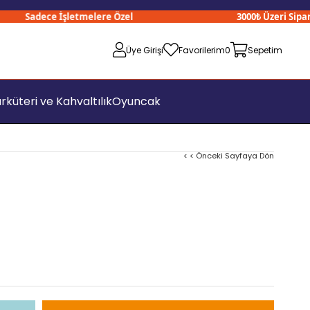
Sadece İşletmelere Özel
3000₺ Üzeri Siparişle
Üye Girişi
Favorilerim
0
Sepetim
rküteri ve Kahvaltılık
Oyuncak
< < Önceki Sayfaya Dön