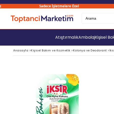
Sadece İşletmelere Özel
30
Atıştırmalık
Ambalaj
Kişisel B
Anasayfa
>
Kişisel Bakım ve Kozmetik
>
Kolonya ve Deodorant
>
İk