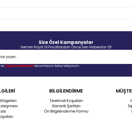
Size Özel Kampanyalar
Hemen Kayıt Ol Fırsatlardan Önce Sen Haberdar Ol!
ve
kişisel verilerimin
korunmasını kabul ediyorum.
LGİLERİ
BİLGİLENDİRME
MÜŞTER
Bölgeleri
Teslimat Koşulları
özleşmesi
Garanti Şartları
Si
kası
Ön Bilgilendirme Formu
oşulları