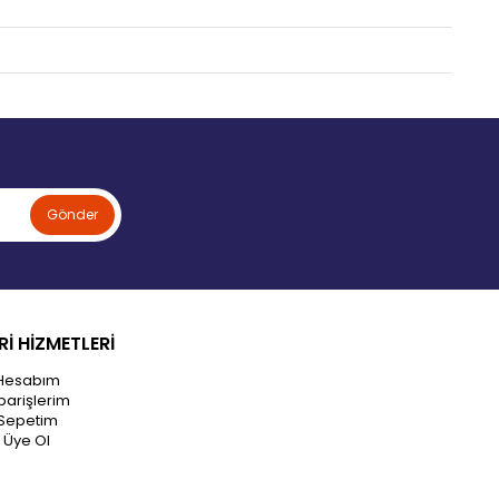
Gönder
İ HİZMETLERİ
Hesabım
parişlerim
Sepetim
Üye Ol