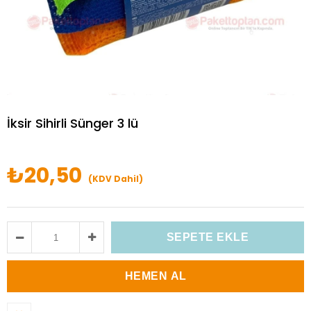
İksir Sihirli Sünger 3 lü
₺20,50
(KDV Dahil)