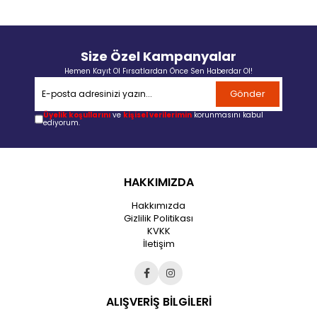
Size Özel Kampanyalar
Hemen Kayıt Ol Fırsatlardan Önce Sen Haberdar Ol!
Gönder
Üyelik koşullarını
ve
kişisel verilerimin
korunmasını kabul
ediyorum.
HAKKIMIZDA
Hakkımızda
Gizlilik Politikası
KVKK
İletişim
ALIŞVERİŞ BİLGİLERİ