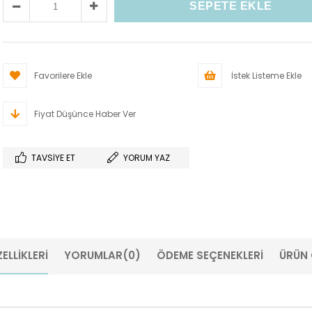
Favorilere Ekle
İstek Listeme Ekle
Fiyat Düşünce Haber Ver
TAVSIYE ET
YORUM YAZ
ELLIKLERI
YORUMLAR
(0)
ÖDEME SEÇENEKLERI
ÜRÜN 