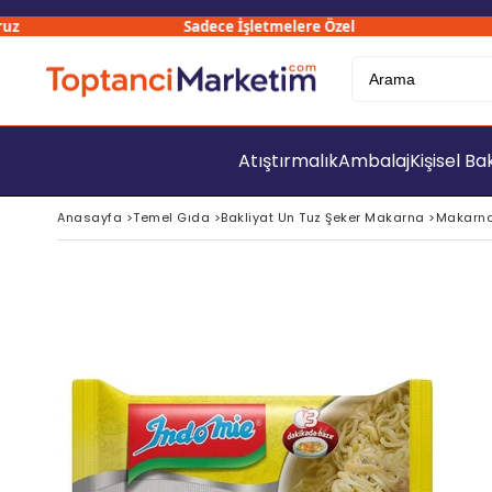
Sadece İşletmelere Özel
Atıştırmalık
Ambalaj
Kişisel B
Anasayfa
>
Temel Gıda
>
Bakliyat Un Tuz Şeker Makarna
>
Makarn