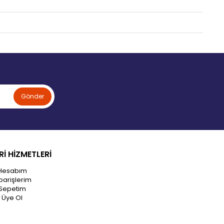
Gönder
İ HİZMETLERİ
Hesabım
parişlerim
Sepetim
Üye Ol