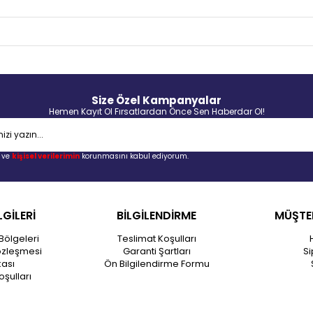
Size Özel Kampanyalar
Hemen Kayıt Ol Fırsatlardan Önce Sen Haberdar Ol!
ve
kişisel verilerimin
korunmasını kabul ediyorum.
LGİLERİ
BİLGİLENDİRME
MÜŞTER
Bölgeleri
Teslimat Koşulları
özleşmesi
Garanti Şartları
Si
kası
Ön Bilgilendirme Formu
oşulları