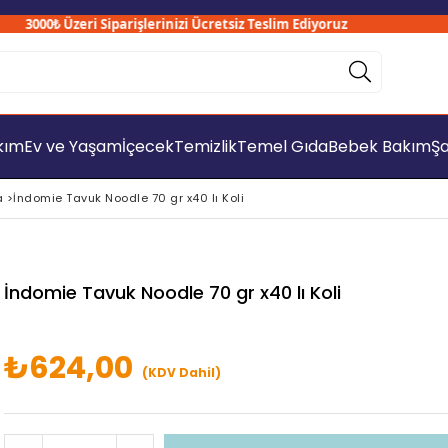
3000₺ Üzeri Siparişlerinizi Ücretsiz Teslim Ediyoruz
akım
Ev ve Yaşam
İçecek
Temizlik
Temel Gıda
Bebek Bakım
Şa
a
>
İndomie Tavuk Noodle 70 gr x40 lı Koli
İndomie Tavuk Noodle 70 gr x40 lı Koli
₺624,00
(KDV Dahil)