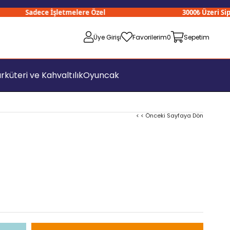
Sadece İşletmelere Özel
3000₺ Üzeri Sipariş
Üye Girişi
Favorilerim
0
Sepetim
rküteri ve Kahvaltılık
Oyuncak
< < Önceki Sayfaya Dön