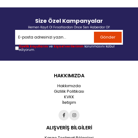
Size Özel Kampanyalar
Hemen Kayıt Ol Fırsatlardan Önce Sen Haberdar Ol!
Gönder
Üyelik koşullarını
ve
kişisel verilerimin
korunmasını kabul
ediyorum.
HAKKIMIZDA
Hakkımızda
Gizlilik Politikası
KVKK
İletişim
ALIŞVERİŞ BİLGİLERİ
Kargo Teslimat Bölgeleri