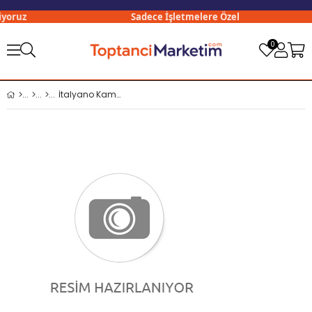
yoruz
Sadece İşletmelere Özel
0
İtalyano Kambur Şarjlı Fener 2506