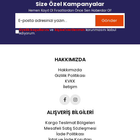
Size Özel Kampanyalar
Hemen Kayıt Ol Fırsatlardan Önce Sen Haberdar Ol!
Gönder
Üyelik koşullarını
ve
kişisel verilerimin
korunmasını kabul
ediyorum.
HAKKIMIZDA
Hakkımızda
Gizlilik Politikası
KVKK
İletişim
ALIŞVERİŞ BİLGİLERİ
Kargo Teslimat Bölgeleri
Mesafeli Satış Sözleşmesi
İade Politikası
İptal ve İade Koşulları