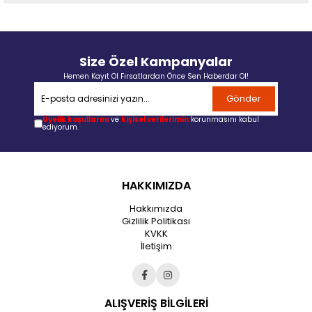
Size Özel Kampanyalar
Hemen Kayıt Ol Fırsatlardan Önce Sen Haberdar Ol!
Gönder
Üyelik koşullarını
ve
kişisel verilerimin
korunmasını kabul
ediyorum.
HAKKIMIZDA
Hakkımızda
Gizlilik Politikası
KVKK
İletişim
ALIŞVERİŞ BİLGİLERİ