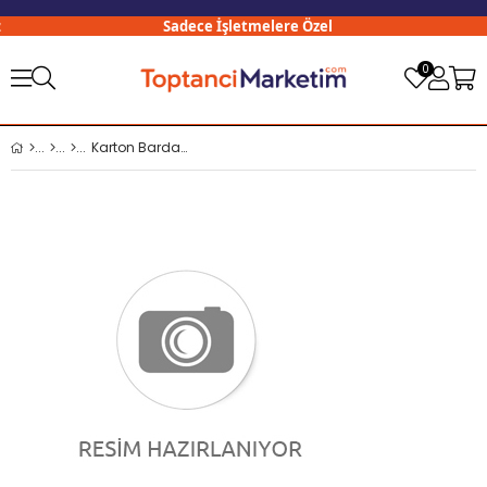
Sadece İşletmelere Özel
0
Karton Bardak 50 li 4 Oz