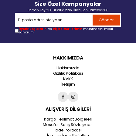
Size Özel Kampanyalar
Hemen Kayıt Ol Fırsatlardan Önce Sen Haberdar Ol!
Gönder
Üyelik koşullarını
ve
kişisel verilerimin
korunmasını kabul
ediyorum.
HAKKIMIZDA
Hakkımızda
Gizlilik Politikası
KVKK
İletişim
ALIŞVERİŞ BİLGİLERİ
Kargo Teslimat Bölgeleri
Mesafeli Satış Sözleşmesi
İade Politikası
İptal ve İade Koşulları