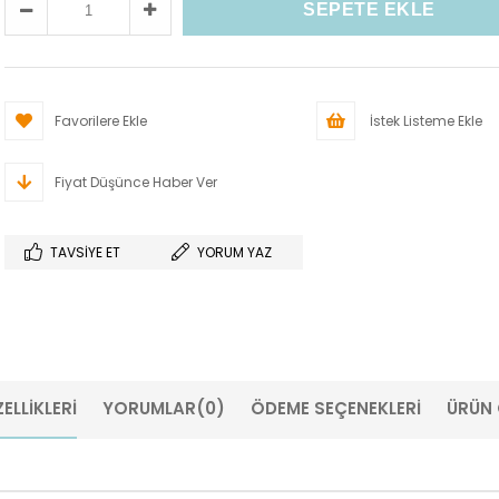
Favorilere Ekle
İstek Listeme Ekle
Fiyat Düşünce Haber Ver
TAVSIYE ET
YORUM YAZ
ELLIKLERI
YORUMLAR
(0)
ÖDEME SEÇENEKLERI
ÜRÜN 