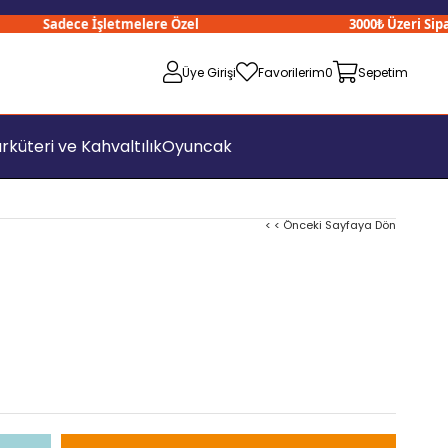
Sadece İşletmelere Özel
3000₺ Üzeri Siparişl
Üye Girişi
Favorilerim
0
Sepetim
rküteri ve Kahvaltılık
Oyuncak
< < Önceki Sayfaya Dön