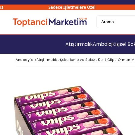
Sadece İşletmelere Özel
3
Atıştırmalık
Ambalaj
Kişisel B
Anasayfa
>
Atıştırmalık
>
Şekerleme ve Sakız
>
Kent Olips Orman Me