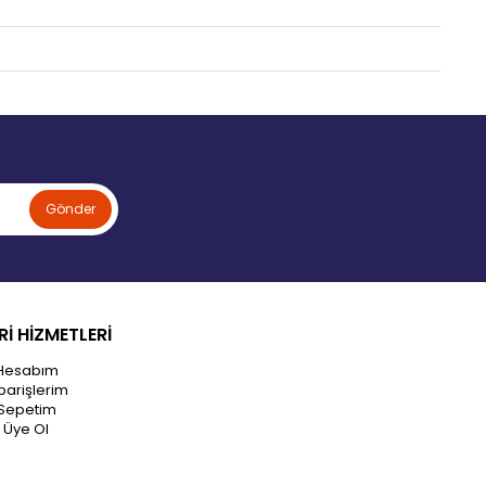
Gönder
İ HİZMETLERİ
Hesabım
parişlerim
Sepetim
Üye Ol