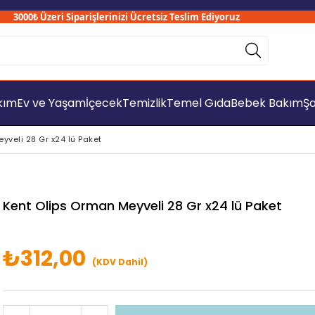
000₺ Üzeri Siparişlerinizi Ücretsiz Teslim Ediyoruz
akım
Ev ve Yaşam
İçecek
Temizlik
Temel Gıda
Bebek Bakım
Şa
yveli 28 Gr x24 lü Paket
Kent Olips Orman Meyveli 28 Gr x24 lü Paket
₺312,00
(KDV Dahil)