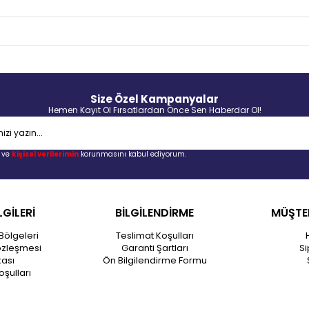
Size Özel Kampanyalar
Hemen Kayıt Ol Fırsatlardan Önce Sen Haberdar Ol!
ve
kişisel verilerimin
korunmasını kabul ediyorum.
LGİLERİ
BİLGİLENDİRME
MÜŞTER
Bölgeleri
Teslimat Koşulları
özleşmesi
Garanti Şartları
Si
kası
Ön Bilgilendirme Formu
oşulları