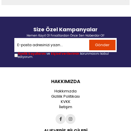
Size Özel Kampanyalar
Hemen Kayıt Ol Fırsatlardan Önce Sen Haberdar Ol!
Gönder
Üyelik koşullarını
ve
kişisel verilerimin
korunmasını kabul
ediyorum.
HAKKIMIZDA
Hakkımızda
Gizlilik Politikası
KVKK
İletişim
ALIŞVERİŞ BİLGİLERİ