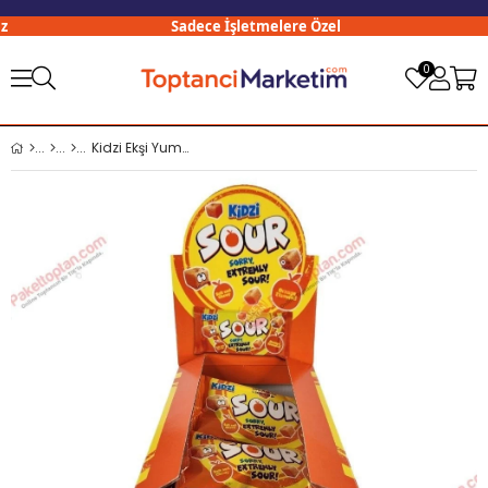
Sadece İşletmelere Özel
0
Kidzi Ekşi Yumuşak Şeker 20 Gr Portakal x24 lü Paket