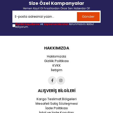
Size Özel Kampanyalar
Hemen Kayıt Ol Fırsatlardan Önce Sen Haberdar Ol!
Gönder
Üyelik koşullarını
ve
kişisel verilerimin
korunmasını kabul
ediyorum.
HAKKIMIZDA
Hakkımızda
Gizlilik Politikası
KVKK
İletişim
ALIŞVERİŞ BİLGİLERİ
Kargo Teslimat Bölgeleri
Mesafeli Satış Sözleşmesi
İade Politikası
İptal ve İade Koşulları