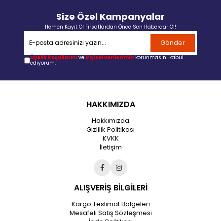
Size Özel Kampanyalar
Hemen Kayıt Ol Fırsatlardan Önce Sen Haberdar Ol!
Gönder
Üyelik koşullarını
ve
kişisel verilerimin
korunmasını kabul
ediyorum.
HAKKIMIZDA
Hakkımızda
Gizlilik Politikası
KVKK
İletişim
ALIŞVERİŞ BİLGİLERİ
Kargo Teslimat Bölgeleri
Mesafeli Satış Sözleşmesi