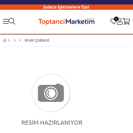
Sadece İşletmelere Özel
3
0
Knorr Çorba Kremalı Mantar Çorbası x12 li Paket