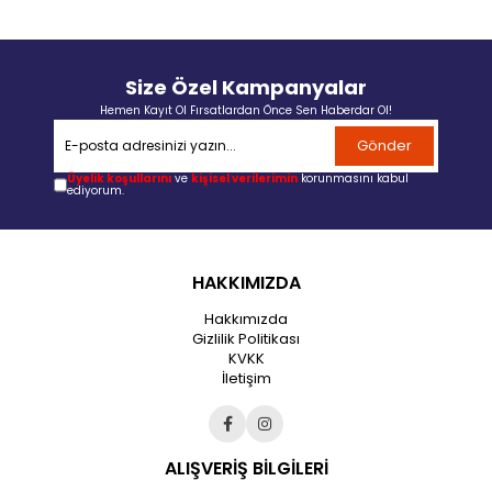
Size Özel Kampanyalar
Hemen Kayıt Ol Fırsatlardan Önce Sen Haberdar Ol!
Gönder
Üyelik koşullarını
ve
kişisel verilerimin
korunmasını kabul
ediyorum.
HAKKIMIZDA
Hakkımızda
Gizlilik Politikası
KVKK
İletişim
ALIŞVERİŞ BİLGİLERİ