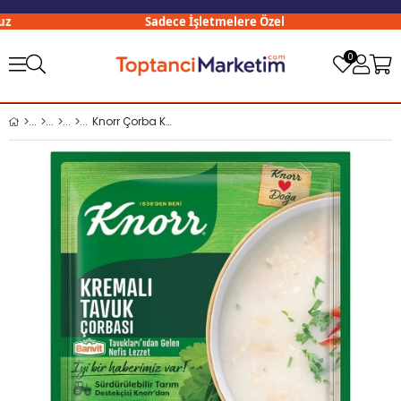
Sadece İşletmelere Özel
0
Knorr Çorba Kremalı Tavuk Çorbası x12 li Paket