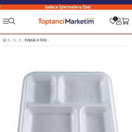
Sadece İşletmelere Özel
3
0
Köpük 4 Göz Tabak x100 lü Paket