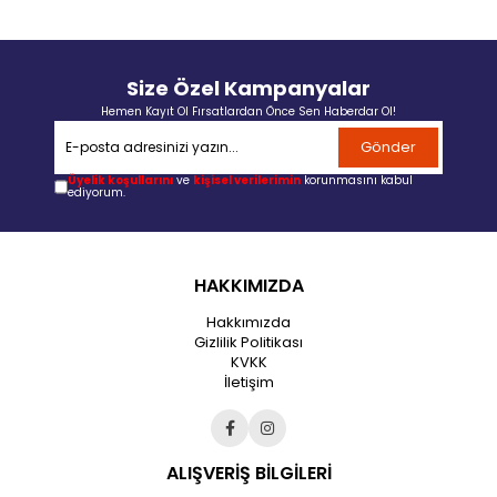
Size Özel Kampanyalar
Hemen Kayıt Ol Fırsatlardan Önce Sen Haberdar Ol!
Gönder
Üyelik koşullarını
ve
kişisel verilerimin
korunmasını kabul
ediyorum.
HAKKIMIZDA
Hakkımızda
Gizlilik Politikası
KVKK
İletişim
ALIŞVERİŞ BİLGİLERİ