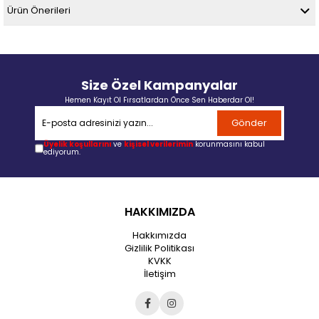
Ürün Önerileri
Size Özel Kampanyalar
Hemen Kayıt Ol Fırsatlardan Önce Sen Haberdar Ol!
Gönder
Üyelik koşullarını
ve
kişisel verilerimin
korunmasını kabul
ediyorum.
HAKKIMIZDA
Hakkımızda
Gizlilik Politikası
KVKK
İletişim