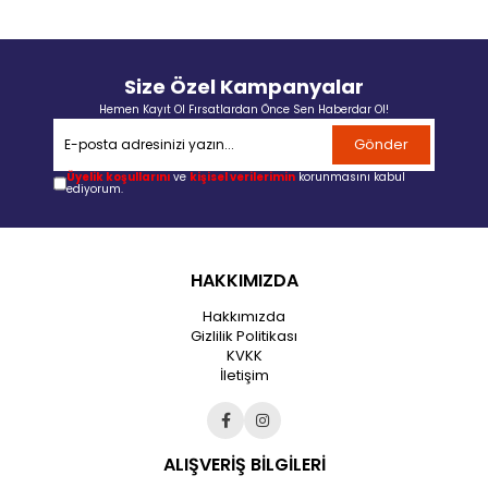
Size Özel Kampanyalar
Hemen Kayıt Ol Fırsatlardan Önce Sen Haberdar Ol!
Gönder
Üyelik koşullarını
ve
kişisel verilerimin
korunmasını kabul
ediyorum.
HAKKIMIZDA
Hakkımızda
Gizlilik Politikası
KVKK
İletişim
ALIŞVERİŞ BİLGİLERİ