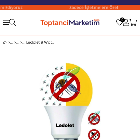
m Ediyoruz
Sadece İşletmelere Özel
0
Ledolet 9 Watt 2in1 Sinek Kovucu Ampul