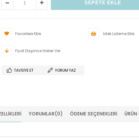
Favorilere Ekle
İstek Listeme Ekle
Fiyat Düşünce Haber Ver
TAVSIYE ET
YORUM YAZ
ELLIKLERI
YORUMLAR
(0)
ÖDEME SEÇENEKLERI
ÜRÜN 