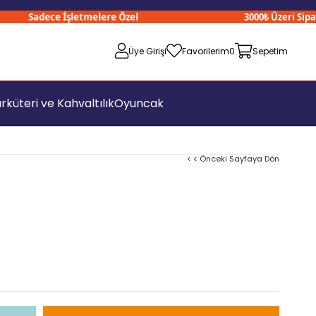
Sadece İşletmelere Özel
3000₺ Üzeri Siparişl
Üye Girişi
Favorilerim
0
Sepetim
rküteri ve Kahvaltılık
Oyuncak
< < Önceki Sayfaya Dön