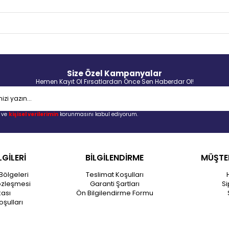
Size Özel Kampanyalar
Hemen Kayıt Ol Fırsatlardan Önce Sen Haberdar Ol!
ve
kişisel verilerimin
korunmasını kabul ediyorum.
LGİLERİ
BİLGİLENDİRME
MÜŞTER
Bölgeleri
Teslimat Koşulları
özleşmesi
Garanti Şartları
Si
kası
Ön Bilgilendirme Formu
oşulları