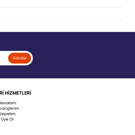
Gönder
İ HİZMETLERİ
Hesabım
parişlerim
Sepetim
Üye Ol