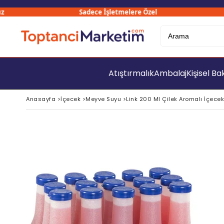
Sadece İşletmelere Özel
3
Atıştırmalık
Ambalaj
Kişisel B
Anasayfa
>
İçecek
>
Meyve Suyu
>
Link 200 Ml Çilek Aromalı İçecek x