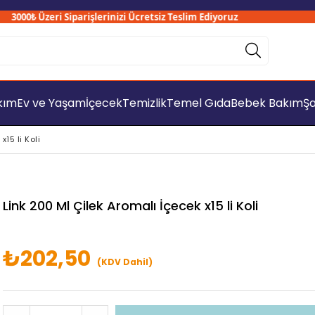
000₺ Üzeri Siparişlerinizi Ücretsiz Teslim Ediyoruz
akım
Ev ve Yaşam
İçecek
Temizlik
Temel Gıda
Bebek Bakım
Şa
15 li Koli
Link 200 Ml Çilek Aromalı İçecek x15 li Koli
₺202,50
(KDV Dahil)