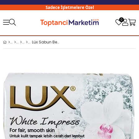
Sadece İşletmelere Özel
3
0
Lüx Sabun Beyaz Bright İmpress 80 gr