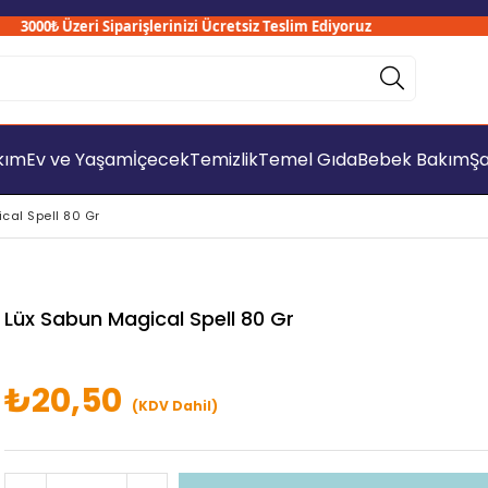
000₺ Üzeri Siparişlerinizi Ücretsiz Teslim Ediyoruz
akım
Ev ve Yaşam
İçecek
Temizlik
Temel Gıda
Bebek Bakım
Şa
cal Spell 80 Gr
Lüx Sabun Magical Spell 80 Gr
₺20,50
(KDV Dahil)