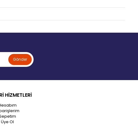
Gönder
İ HİZMETLERİ
Hesabım
parişlerim
Sepetim
Üye Ol