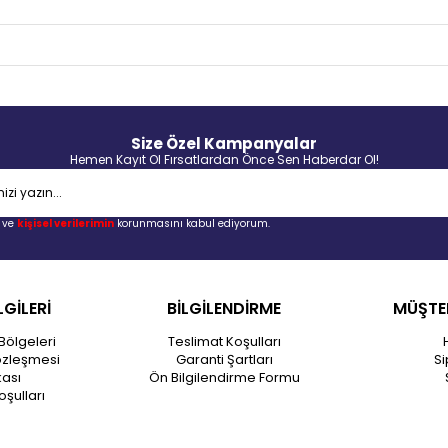
Size Özel Kampanyalar
Hemen Kayıt Ol Fırsatlardan Önce Sen Haberdar Ol!
ve
kişisel verilerimin
korunmasını kabul ediyorum.
LGİLERİ
BİLGİLENDİRME
MÜŞTER
Bölgeleri
Teslimat Koşulları
özleşmesi
Garanti Şartları
Si
kası
Ön Bilgilendirme Formu
oşulları