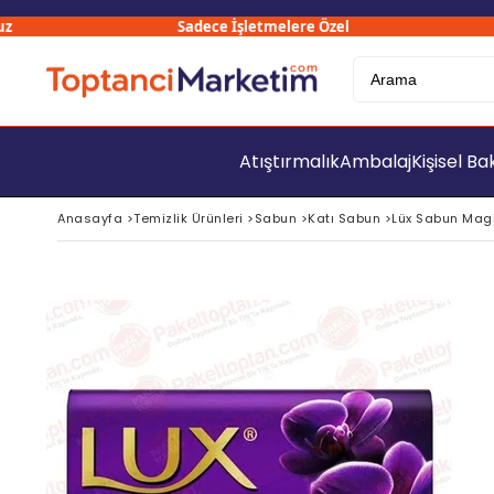
Sadece İşletmelere Özel
3
Atıştırmalık
Ambalaj
Kişisel B
Anasayfa
>
Temizlik Ürünleri
>
Sabun
>
Katı Sabun
>
Lüx Sabun Magi