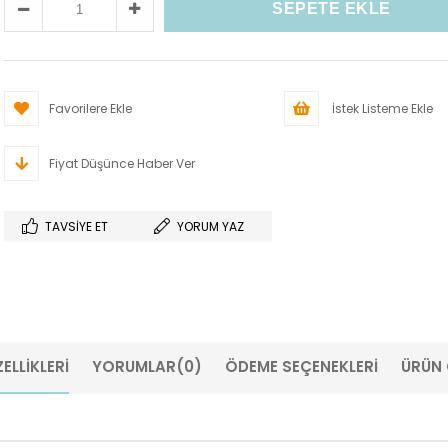
Favorilere Ekle
İstek Listeme Ekle
Fiyat Düşünce Haber Ver
TAVSIYE ET
YORUM YAZ
ELLIKLERI
YORUMLAR
(0)
ÖDEME SEÇENEKLERI
ÜRÜN 