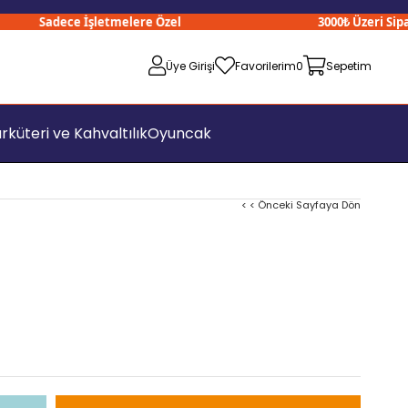
Sadece İşletmelere Özel
3000₺ Üzeri Siparişl
Üye Girişi
Favorilerim
0
Sepetim
rküteri ve Kahvaltılık
Oyuncak
< < Önceki Sayfaya Dön