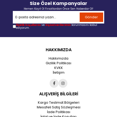
Size Özel Kampanyalar
Hemen Kayıt Ol Fırsatlardan Önce Sen Haberdar Ol!
Gönder
Üyelik koşullarını
ve
kişisel verilerimin
korunmasını kabul
ediyorum.
HAKKIMIZDA
Hakkımızda
Gizlilik Politikası
KVKK
İletişim
ALIŞVERİŞ BİLGİLERİ
Kargo Teslimat Bölgeleri
Mesafeli Satış Sözleşmesi
İade Politikası
İptal ve İade Koşulları