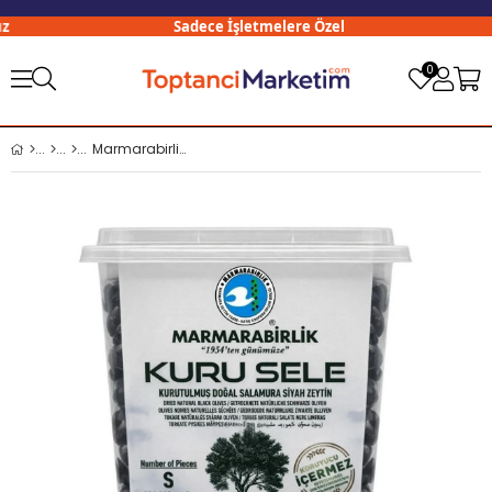
Sadece İşletmelere Özel
0
Marmarabirlik Kuru Sele 800 Gr Siyah Zeytin S (29-32)