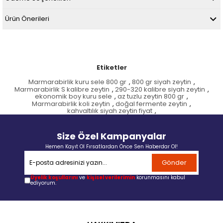
Ürün Önerileri
Etiketler
Marmarabirlik kuru sele 800 gr
,
800 gr siyah zeytin
,
Marmarabirlik S kalibre zeytin
,
290-320 kalibre siyah zeytin
,
ekonomik boy kuru sele
,
az tuzlu zeytin 800 gr
,
Marmarabirlik koli zeytin
,
doğal fermente zeytin
,
kahvaltılık siyah zeytin fiyat
,
Size Özel Kampanyalar
Hemen Kayıt Ol Fırsatlardan Önce Sen Haberdar Ol!
Gönder
Üyelik koşullarını
ve
kişisel verilerimin
korunmasını kabul
ediyorum.