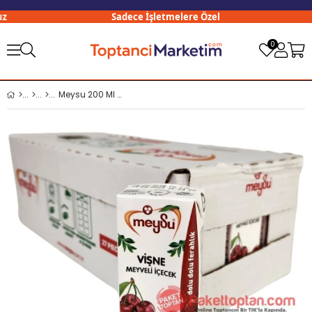
Sadece İşletmelere Özel
0
Meysu 200 Ml Vişneli İçecek x27 li Koli