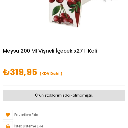
Meysu 200 Ml Vişneli İçecek x27 li Koli
₺319,95
(KDV Dahil)
Ürün stoklarımızda kalmamıştır.
Favorilere Ekle
İstek Listeme Ekle