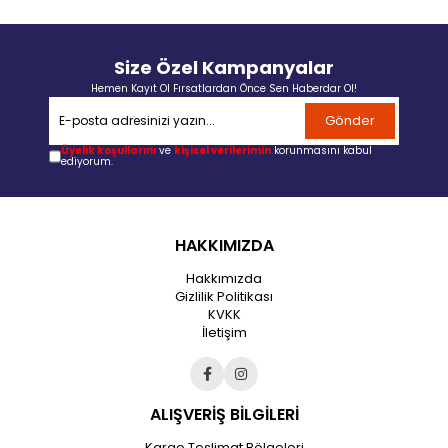
Size Özel Kampanyalar
Hemen Kayıt Ol Fırsatlardan Önce Sen Haberdar Ol!
Gönder
Üyelik koşullarını
ve
kişisel verilerimin
korunmasını kabul
ediyorum.
HAKKIMIZDA
Hakkımızda
Gizlilik Politikası
KVKK
İletişim
ALIŞVERİŞ BİLGİLERİ
Kargo Teslimat Bölgeleri