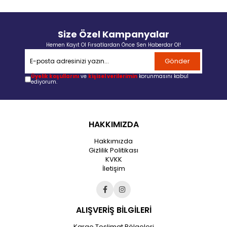
Size Özel Kampanyalar
Hemen Kayıt Ol Fırsatlardan Önce Sen Haberdar Ol!
Gönder
Üyelik koşullarını
ve
kişisel verilerimin
korunmasını kabul
ediyorum.
HAKKIMIZDA
Hakkımızda
Gizlilik Politikası
KVKK
İletişim
ALIŞVERİŞ BİLGİLERİ
Kargo Teslimat Bölgeleri