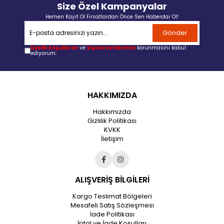
Size Özel Kampanyalar
Hemen Kayıt Ol Fırsatlardan Önce Sen Haberdar Ol!
Gönder
Üyelik koşullarını
ve
kişisel verilerimin
korunmasını kabul
ediyorum.
HAKKIMIZDA
Hakkımızda
Gizlilik Politikası
KVKK
İletişim
ALIŞVERİŞ BİLGİLERİ
Kargo Teslimat Bölgeleri
Mesafeli Satış Sözleşmesi
İade Politikası
İptal ve İade Koşulları