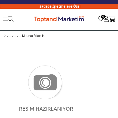
Sadece İşletmelere Özel
0
Milano Erkek Havlu Çorap