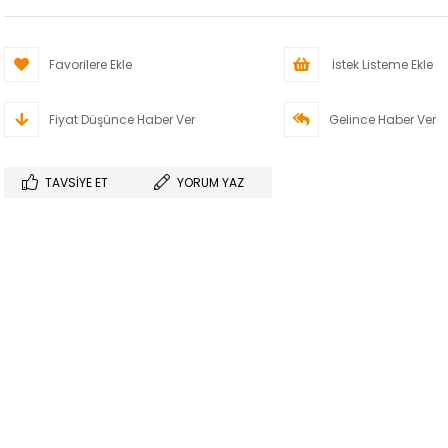
Favorilere Ekle
İstek Listeme Ekle
Fiyat Düşünce Haber Ver
Gelince Haber Ver
TAVSIYE ET
YORUM YAZ