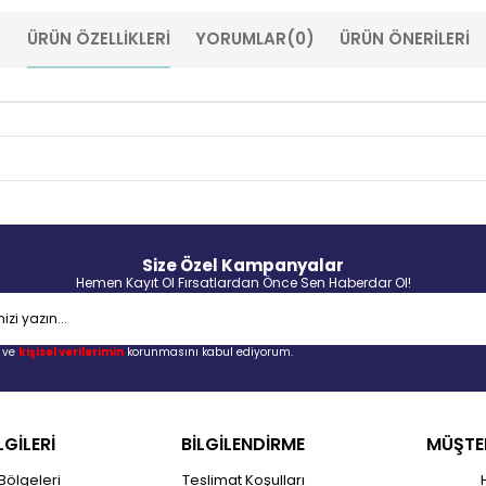
ÜRÜN ÖZELLIKLERI
YORUMLAR
(0)
ÜRÜN ÖNERILERI
Size Özel Kampanyalar
Hemen Kayıt Ol Fırsatlardan Önce Sen Haberdar Ol!
ve
kişisel verilerimin
korunmasını kabul ediyorum.
LGİLERİ
BİLGİLENDİRME
MÜŞTER
Bölgeleri
Teslimat Koşulları