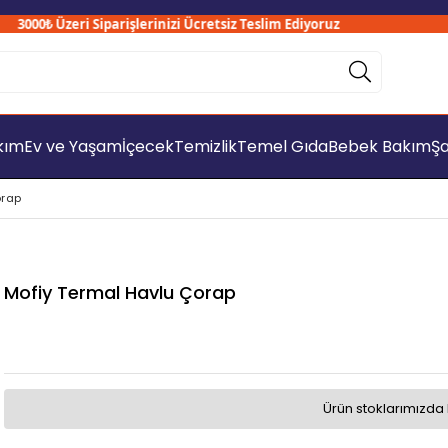
000₺ Üzeri Siparişlerinizi Ücretsiz Teslim Ediyoruz
akım
Ev ve Yaşam
İçecek
Temizlik
Temel Gıda
Bebek Bakım
Şa
orap
Mofiy Termal Havlu Çorap
Ürün stoklarımızda 