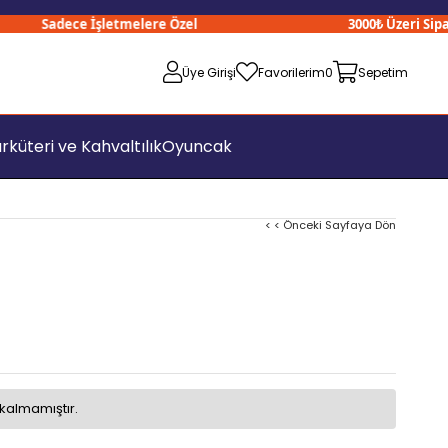
Sadece İşletmelere Özel
3000₺ Üzeri Siparişl
Üye Girişi
Favorilerim
0
Sepetim
rküteri ve Kahvaltılık
Oyuncak
< < Önceki Sayfaya Dön
kalmamıştır.