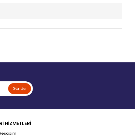
Gönder
İ HİZMETLERİ
Hesabım