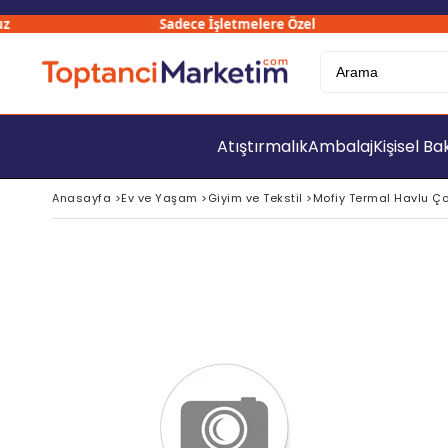
Sadece İşletmelere Özel
3
Atıştırmalık
Ambalaj
Kişisel B
Anasayfa
>
Ev ve Yaşam
>
Giyim ve Tekstil
>
Mofiy Termal Havlu Ç