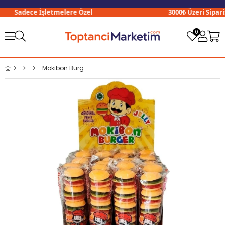
Sadece İşletmelere Özel
3000₺ Üzeri Siparişle
0
Mokibon Burger Jelly Yumuşak Şeker 31 Gr x24 lü Paket