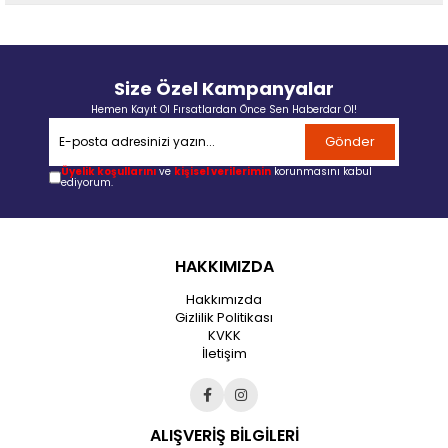
Size Özel Kampanyalar
Hemen Kayıt Ol Fırsatlardan Önce Sen Haberdar Ol!
Gönder
Üyelik koşullarını
ve
kişisel verilerimin
korunmasını kabul
ediyorum.
HAKKIMIZDA
Hakkımızda
Gizlilik Politikası
KVKK
İletişim
ALIŞVERİŞ BİLGİLERİ