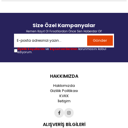
Size Özel Kampanyalar
Hemen Kayıt Ol Fırsatlardan Önce Sen Haberdar Ol!
Gönder
Üyelik koşullarını
ve
kişisel verilerimin
korunmasını kabul
ediyorum.
HAKKIMIZDA
Hakkımızda
Gizlilik Politikası
KVKK
İletişim
ALIŞVERİŞ BİLGİLERİ