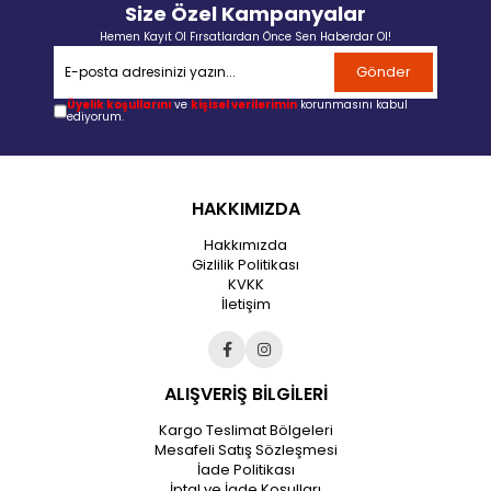
Size Özel Kampanyalar
Hemen Kayıt Ol Fırsatlardan Önce Sen Haberdar Ol!
Gönder
Üyelik koşullarını
ve
kişisel verilerimin
korunmasını kabul
ediyorum.
HAKKIMIZDA
Hakkımızda
Gizlilik Politikası
KVKK
İletişim
ALIŞVERİŞ BİLGİLERİ
Kargo Teslimat Bölgeleri
Mesafeli Satış Sözleşmesi
İade Politikası
İptal ve İade Koşulları