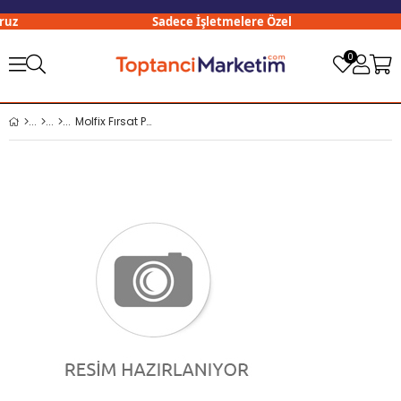
uz
Sadece İşletmelere Özel
0
Molfix Fırsat Paketi 5 Numara 48 Adetli