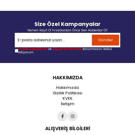
Size Özel Kampanyalar
Hemen Kayıt Ol Fırsatlardan Önce Sen Haberdar Ol!
Gönder
Üyelik koşullarını
ve
kişisel verilerimin
korunmasını kabul
ediyorum.
HAKKIMIZDA
Hakkımızda
Gizlilik Politikası
KVKK
İletişim
ALIŞVERİŞ BİLGİLERİ