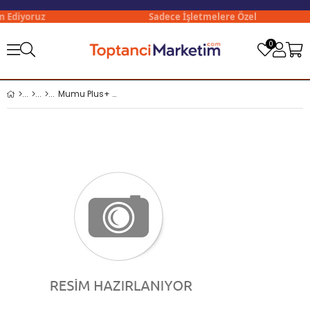
 Ediyoruz
Sadece İşletmelere Özel
0
Mumu Plus+ Nitril Siyah Eldiven M Boy (Medium) 100 lü