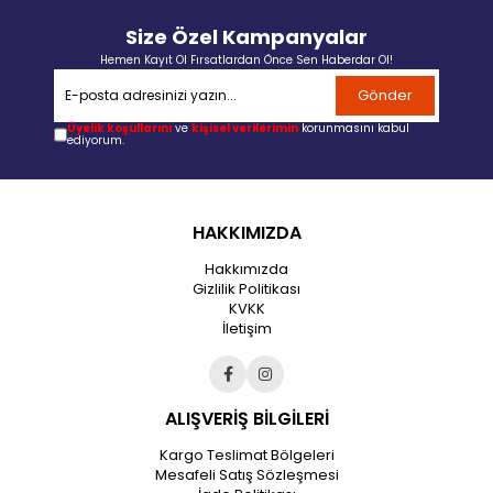
Size Özel Kampanyalar
Hemen Kayıt Ol Fırsatlardan Önce Sen Haberdar Ol!
Gönder
Üyelik koşullarını
ve
kişisel verilerimin
korunmasını kabul
ediyorum.
HAKKIMIZDA
Hakkımızda
Gizlilik Politikası
KVKK
İletişim
ALIŞVERİŞ BİLGİLERİ
Kargo Teslimat Bölgeleri
Mesafeli Satış Sözleşmesi