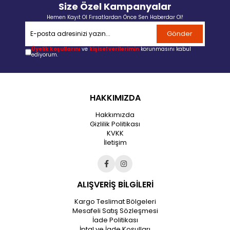
Size Özel Kampanyalar
Hemen Kayıt Ol Fırsatlardan Önce Sen Haberdar Ol!
Gönder
Üyelik koşullarını
ve
kişisel verilerimin
korunmasını kabul
ediyorum.
HAKKIMIZDA
Hakkımızda
Gizlilik Politikası
KVKK
İletişim
ALIŞVERİŞ BİLGİLERİ
Kargo Teslimat Bölgeleri
Mesafeli Satış Sözleşmesi
İade Politikası
İptal ve İade Koşulları