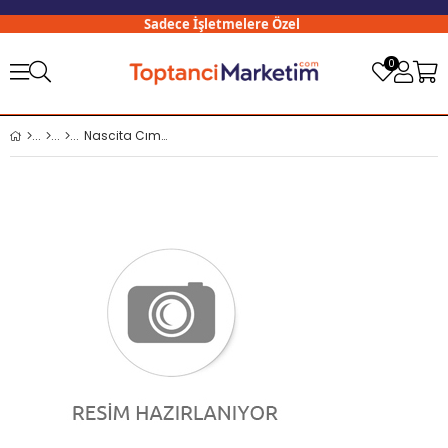
Sadece İşletmelere Özel
3
0
Nascita Cımbız Bronz Yan Ağız NASCIMBIZ057