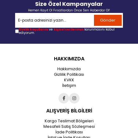
Size Özel Kampanyalar
Hemen Kayıt Ol Fırsatlardan Önce Sen Haberdar Ol!
Gönder
Üyelik koşullarını
ve
kişisel verilerimin
korunmasını kabul
ediyorum.
HAKKIMIZDA
Hakkımızda
Gizlilik Politikası
KVKK
İletişim
ALIŞVERİŞ BİLGİLERİ
Kargo Teslimat Bölgeleri
Mesafeli Satış Sözleşmesi
İade Politikası
İptal ve İade Koşulları