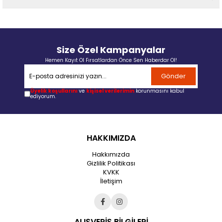
Size Özel Kampanyalar
Hemen Kayıt Ol Fırsatlardan Önce Sen Haberdar Ol!
Gönder
Üyelik koşullarını
ve
kişisel verilerimin
korunmasını kabul
ediyorum.
HAKKIMIZDA
Hakkımızda
Gizlilik Politikası
KVKK
İletişim
ALIŞVERİŞ BİLGİLERİ