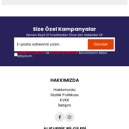
Size Özel Kampanyalar
Hemen Kayıt Ol Fırsatlardan Önce Sen Haberdar Ol!
Gönder
Üyelik koşullarını
ve
kişisel verilerimin
korunmasını kabul
ediyorum.
HAKKIMIZDA
Hakkımızda
Gizlilik Politikası
KVKK
İletişim
ALIŞVERİŞ BİLGİLERİ