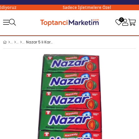
iyoruz
Sadece İşletmelere Özel
0
Nazar 5 li Karpuz Aromalı Şekersiz Sakız x20 li Paket