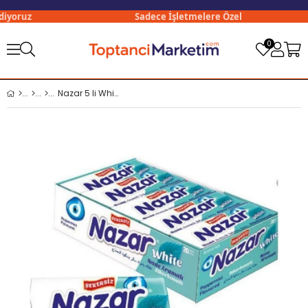
yoruz
Sadece İşletmelere Özel
0
Nazar 5 li White Şekersiz Sakız x20 li Paket