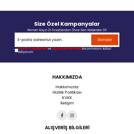
Size Özel Kampanyalar
Hemen Kayıt Ol Fırsatlardan Önce Sen Haberdar Ol!
Gönder
Üyelik koşullarını
ve
kişisel verilerimin
korunmasını kabul
ediyorum.
HAKKIMIZDA
Hakkımızda
Gizlilik Politikası
KVKK
İletişim
ALIŞVERİŞ BİLGİLERİ