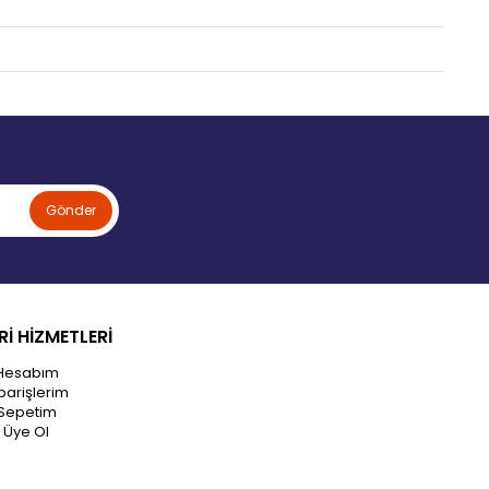
Gönder
İ HİZMETLERİ
Hesabım
parişlerim
Sepetim
Üye Ol