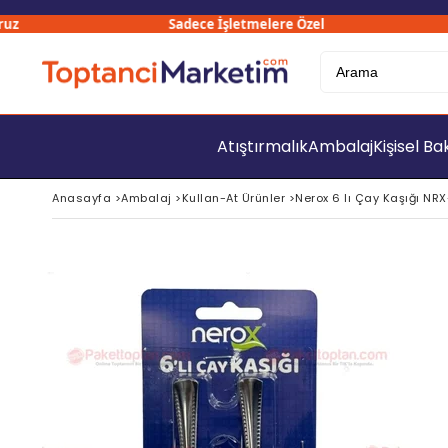
Sadece İşletmelere Özel
Atıştırmalık
Ambalaj
Kişisel B
Anasayfa
>
Ambalaj
>
Kullan-At Ürünler
>
Nerox 6 lı Çay Kaşığı NRX