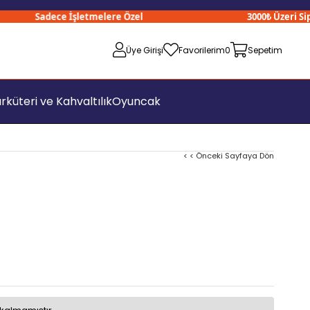
Sadece İşletmelere Özel
3000₺ Üzeri Sipari
Üye Girişi
Favorilerim
0
Sepetim
rküteri ve Kahvaltılık
Oyuncak
< < Önceki Sayfaya Dön