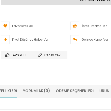
Ürün stoklarımızda 
Favorilere Ekle
İstek Listeme Ekle
Fiyat Düşünce Haber Ver
Gelince Haber Ver
TAVSIYE ET
YORUM YAZ
ELLIKLERI
YORUMLAR
(0)
ÖDEME SEÇENEKLERI
ÜRÜN 