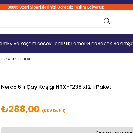
3000₺ Üzeri Siparişlerinizi Ücretsiz Teslim Ediyoruz
akım
Ev ve Yaşam
İçecek
Temizlik
Temel Gıda
Bebek Bakım
Şa
-F238 x12 li Paket
Nerox 6 lı Çay Kaşığı NRX-F238 x12 li Paket
₺288,00
(KDV Dahil)