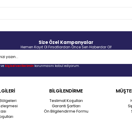
Size Özel Kampanyalar
Hemen Kayıt Ol Fırsatlardan Önce Sen Haberdar Ol!
ve
kişisel verilerimin
korunmasını kabul ediyorum.
LGİLERİ
BİLGİLENDİRME
MÜŞTER
Bölgeleri
Teslimat Koşulları
özleşmesi
Garanti Şartları
Si
kası
Ön Bilgilendirme Formu
oşulları