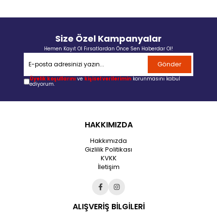
Size Özel Kampanyalar
Hemen Kayıt Ol Fırsatlardan Önce Sen Haberdar Ol!
Gönder
Üyelik koşullarını
ve
kişisel verilerimin
korunmasını kabul
ediyorum.
HAKKIMIZDA
Hakkımızda
Gizlilik Politikası
KVKK
İletişim
ALIŞVERİŞ BİLGİLERİ