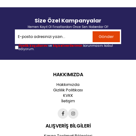
Size Özel Kampanyalar
Hemen Kayıt Ol Fırsatlardan Önce Sen Haberdar Ol!
Gönder
Üyelik koşullarını
ve
kişisel verilerimin
korunmasını kabul
ediyorum.
HAKKIMIZDA
Hakkımızda
Gizlilik Politikası
KVKK
İletişim
ALIŞVERİŞ BİLGİLERİ
Kargo Teslimat Bölgeleri