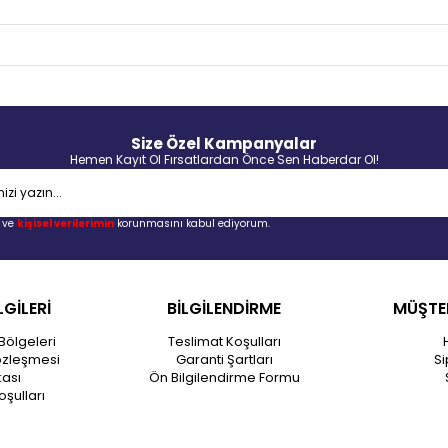
Size Özel Kampanyalar
Hemen Kayıt Ol Fırsatlardan Önce Sen Haberdar Ol!
ve
kişisel verilerimin
korunmasını kabul ediyorum.
LGİLERİ
BİLGİLENDİRME
MÜŞTER
Bölgeleri
Teslimat Koşulları
özleşmesi
Garanti Şartları
Si
kası
Ön Bilgilendirme Formu
oşulları