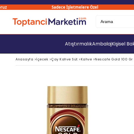
Sadece İşletmelere Özel
Atıştırmalık
Ambalaj
Kişisel B
Anasayfa
>
İçecek
>
Çay Kahve Süt
>
Kahve
>
Nescafe Gold 100 G