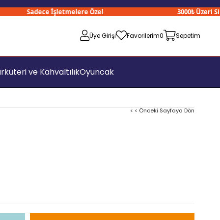
Sadece İşletmelere Özel
3000₺ Üzeri Sipari
Üye Girişi
Favorilerim
0
Sepetim
rküteri ve Kahvaltılık
Oyuncak
< < Önceki Sayfaya Dön