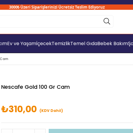
3000₺ Üzeri Siparişlerinizi Ücretsiz Teslim Ediyoruz
akım
Ev ve Yaşam
İçecek
Temizlik
Temel Gıda
Bebek Bakım
Şa
r Cam
Nescafe Gold 100 Gr Cam
₺310,00
(KDV Dahil)