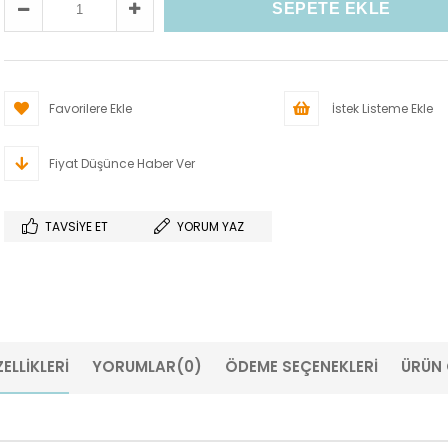
Favorilere Ekle
İstek Listeme Ekle
Fiyat Düşünce Haber Ver
TAVSIYE ET
YORUM YAZ
ELLIKLERI
YORUMLAR
(0)
ÖDEME SEÇENEKLERI
ÜRÜN 