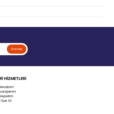
Gönder
İ HİZMETLERİ
Hesabım
parişlerim
Sepetim
Üye Ol