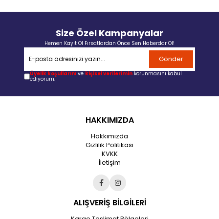
Size Özel Kampanyalar
Hemen Kayıt Ol Fırsatlardan Önce Sen Haberdar Ol!
Gönder
Üyelik koşullarını
ve
kişisel verilerimin
korunmasını kabul
ediyorum.
HAKKIMIZDA
Hakkımızda
Gizlilik Politikası
KVKK
İletişim
ALIŞVERİŞ BİLGİLERİ
Kargo Teslimat Bölgeleri