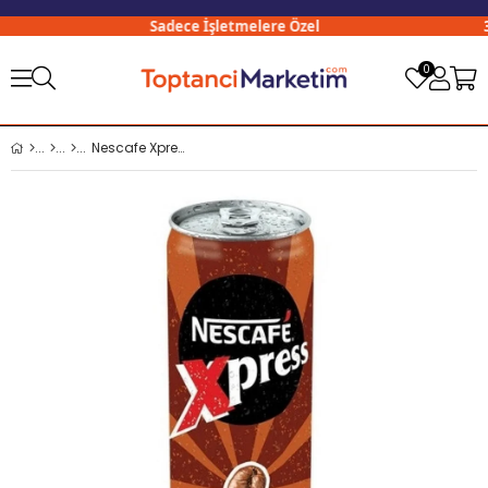
Sadece İşletmelere Özel
300
0
Nescafe Xpress 250 Ml Choco x24 lü Koli